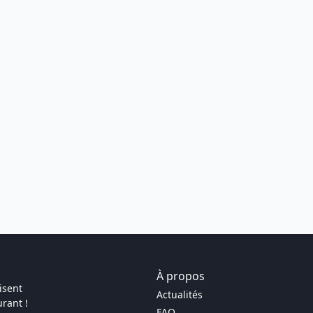
À propos
isent
Actualités
rant !
FAQ