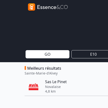
GO
E10
Meilleurs résultats
Sainte-Marie-d'Alvey
Sas Le Pinet
Novalaise
4,8 km