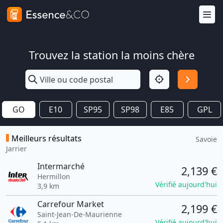
Trouvez la station la moins chère
GO
E10
SP95
SP98
E85
GPL
Meilleurs résultats
Savoie
Jarrier
Intermarché
2,139 €
Hermillon
Vérifié aujourd'hui
3,9 km
Carrefour Market
2,199 €
Saint-Jean-De-Maurienne
Vérifié aujourd'hui