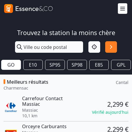
Trouvez la station la moins chère
GO
E10
SP95
SP98
E85
GPL
Meilleurs résultats
Cantal
Charmensac
Carrefour Contact
2,299 €
Massiac
Massiac
Vérifié aujourd'hui
10,1 km
Orceyre Carburants
2,299 €