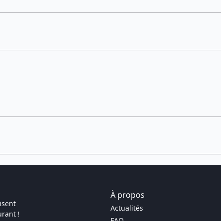
À propos
isent
Actualités
rant !
FAQ