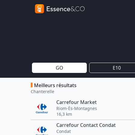
GO
E10
Meilleurs résultats
Chanterelle
Carrefour Market
Riom-Ès-Montagnes
16,3 km
Carrefour Contact Condat
Condat