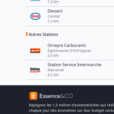
7,2 km
Dessert
Condat
7,2 km
Autres Stations
Orceyre Carburants
Égliseneuve-D'Entraigues
3,5 km
Station Service Intermarche
Marcenat
8,2 km
Rejoignez les 1,5 million d'automobilistes qui réal
chaque jour des économies sur leur budget carbu