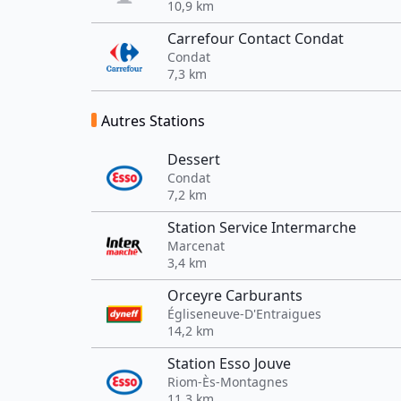
10,9 km
Carrefour Contact Condat
Condat
7,3 km
Autres Stations
Dessert
Condat
7,2 km
Station Service Intermarche
Marcenat
3,4 km
Orceyre Carburants
Égliseneuve-D'Entraigues
14,2 km
Station Esso Jouve
Riom-Ès-Montagnes
11,3 km