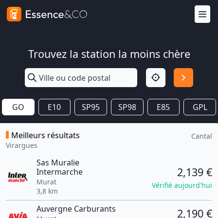
Trouvez la station la moins chère
GO
E10
SP95
SP98
E85
GPL
Meilleurs résultats
Cantal
Virargues
Sas Muralie
2,139 €
Intermarche
Murat
Vérifié aujourd'hui
3,8 km
Auvergne Carburants
2,190 €