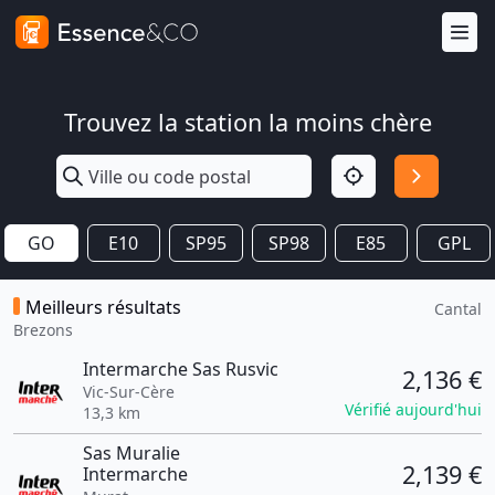
Trouvez la station la moins chère
GO
E10
SP95
SP98
E85
GPL
Meilleurs résultats
Cantal
Brezons
Intermarche Sas Rusvic
2,136 €
Vic-Sur-Cère
Vérifié aujourd'hui
13,3 km
Sas Muralie
2,139 €
Intermarche