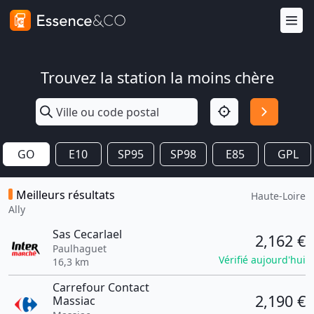
Trouvez la station la moins chère
GO
E10
SP95
SP98
E85
GPL
Meilleurs résultats
Haute-Loire
Ally
Sas Cecarlael
2,162 €
Paulhaguet
Vérifié aujourd'hui
16,3 km
Carrefour Contact
2,190 €
Massiac