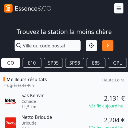
Trouvez la station la moins chère
GO
E10
SP95
SP98
E85
GPL
Meilleurs résultats
Haute-Loire
Frugières-le-Pin
Sas Kenvin
2,131 €
Cohade
Vérifié aujourd'hui
11,5 km
Netto Brioude
2,204 €
Brioude
Vérifié aujourd'hui