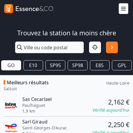
Trouvez la station la moins chère
GO
E10
SP95
SP98
E85
GPL
Meilleurs résultats
Haute-Loire
Salzuit
Sas Cecarlael
2,162 €
Paulhaguet
Vérifié aujourd'hui
1,9 km
Sarl Giraud
2,250 €
Saint-Georges-D'Aurac
Vérifié aujourd'hui