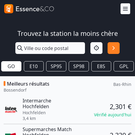
Trouvez la station la moins chère
GO
E10
SP95
SP98
E85
GPL
Meilleurs résultats
Bas-Rhin
Bossendorf
Intermarche
2,301 €
Hochfelden
Hochfelden
Vérifié aujourd'hui
3,4 km
Supermarches Match