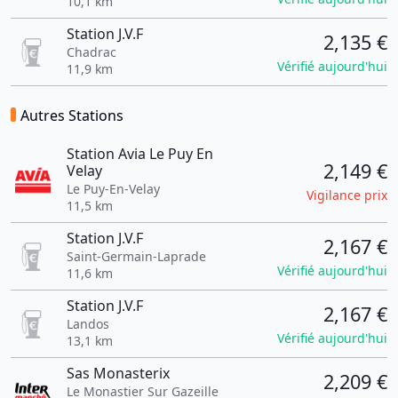
10,1 km
Station J.V.F
2,135 €
Chadrac
Vérifié aujourd'hui
11,9 km
Autres Stations
Station Avia Le Puy En
2,149 €
Velay
Le Puy-En-Velay
Vigilance prix
11,5 km
Station J.V.F
2,167 €
Saint-Germain-Laprade
Vérifié aujourd'hui
11,6 km
Station J.V.F
2,167 €
Landos
Vérifié aujourd'hui
13,1 km
Sas Monasterix
2,209 €
Le Monastier Sur Gazeille