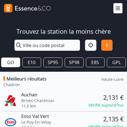
Trouvez la station la moins chère
GO
E10
SP95
SP98
E85
GPL
Meilleurs résultats
Haute-Loire
Chadron
Auchan
2,131 €
Brives-Charensac
Vérifié aujourd'hui
11,0 km
Esso Val Vert
2,135 €
Le Puy-En-Velay
Vérifié aujourd'hui