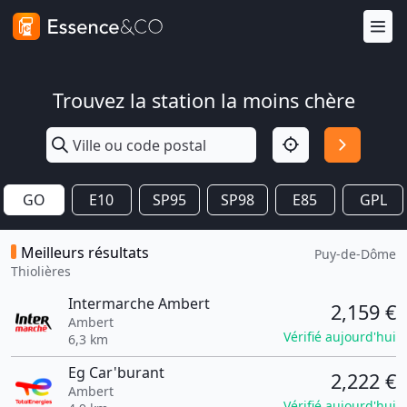
Trouvez la station la moins chère
GO
E10
SP95
SP98
E85
GPL
Meilleurs résultats
Puy-de-Dôme
Thiolières
Intermarche Ambert
2,159 €
Ambert
Vérifié aujourd'hui
6,3 km
Eg Car'burant
2,222 €
Ambert
Vérifié aujourd'hui