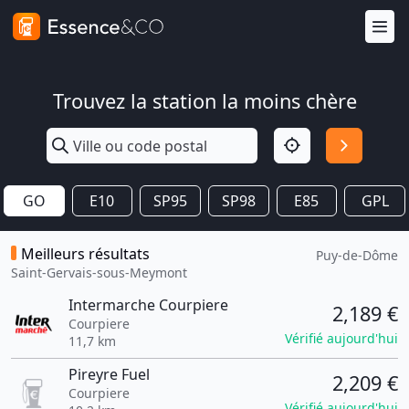
Trouvez la station la moins chère
GO
E10
SP95
SP98
E85
GPL
Meilleurs résultats
Puy-de-Dôme
Saint-Gervais-sous-Meymont
Intermarche Courpiere
2,189 €
Courpiere
Vérifié aujourd'hui
11,7 km
Pireyre Fuel
2,209 €
Courpiere
Vérifié aujourd'hui