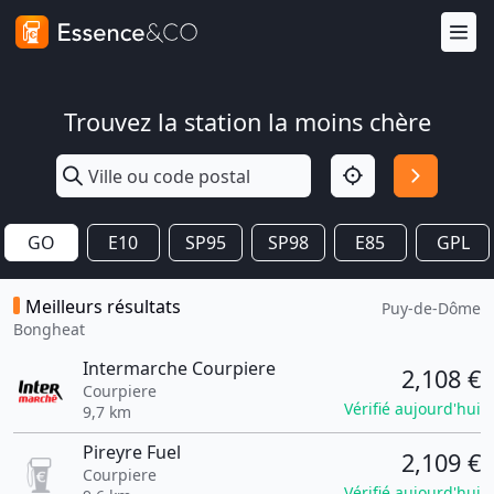
Trouvez la station la moins chère
GO
E10
SP95
SP98
E85
GPL
Meilleurs résultats
Puy-de-Dôme
Bongheat
Intermarche Courpiere
2,108 €
Courpiere
Vérifié aujourd'hui
9,7 km
Pireyre Fuel
2,109 €
Courpiere
Vérifié aujourd'hui