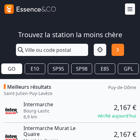
Trouvez la station la moins chère
GO
E10
SP95
SP98
E85
GPL
Meilleurs résultats
Puy-de-Dôme
Saint-Julien-Puy-Lavèze
Intermarche
2,167 €
Bourg-Lastic
Vérifié aujourd'hui
8,9 km
Intermarche Murat Le
2,167 €
Quaire