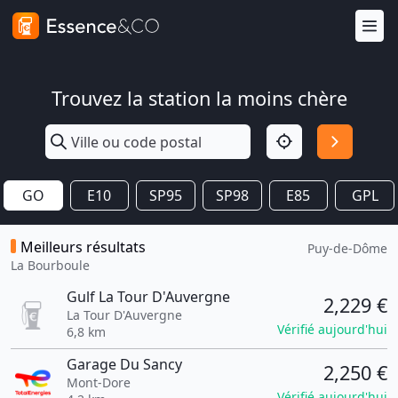
Trouvez la station la moins chère
GO
E10
SP95
SP98
E85
GPL
Meilleurs résultats
Puy-de-Dôme
La Bourboule
Gulf La Tour D'Auvergne
2,229 €
La Tour D'Auvergne
Vérifié aujourd'hui
6,8 km
Garage Du Sancy
2,250 €
Mont-Dore
Vérifié aujourd'hui