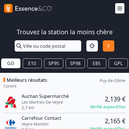
Trouvez la station la moins chère
GO
E10
SP95
SP98
E85
GPL
Meilleurs résultats
Puy-de-Dôme
Corent
Auchan Supermarché
2,139 €
Les Martres-De-Veyre
Vérifié aujourd'hui
2,7 km
Carrefour Contact
2,165 €
Veyre-Monton
Vérifié aujourd'hui