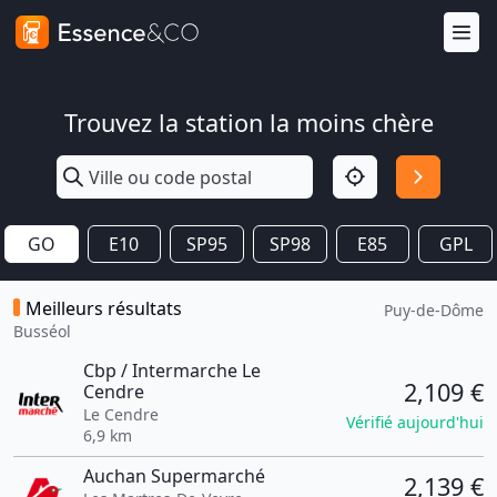
Trouvez la station la moins chère
GO
E10
SP95
SP98
E85
GPL
Meilleurs résultats
Puy-de-Dôme
Busséol
Cbp / Intermarche Le
2,109 €
Cendre
Le Cendre
Vérifié aujourd'hui
6,9 km
Auchan Supermarché
2,139 €