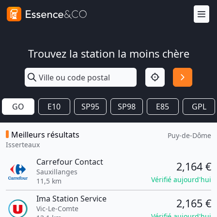
Trouvez la station la moins chère
GO
E10
SP95
SP98
E85
GPL
Meilleurs résultats
Puy-de-Dôme
Isserteaux
Carrefour Contact
2,164 €
Sauxillanges
Vérifié aujourd'hui
11,5 km
Ima Station Service
2,165 €
Vic-Le-Comte
Vérifié aujourd'hui