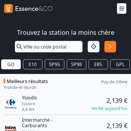
Trouvez la station la moins chère
GO
E10
SP95
SP98
E85
GPL
Meilleurs résultats
Puy-de-Dôme
Yronde-et-Buron
Ysiodis
2,139 €
Issoire
Vérifié aujourd'hui
6,6 km
Intermarché -
2,139 €
Carburants