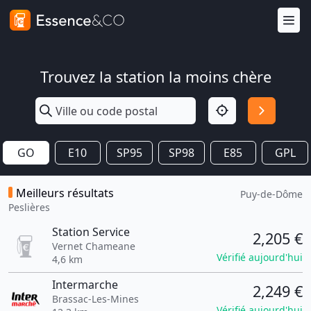
Trouvez la station la moins chère
GO
E10
SP95
SP98
E85
GPL
Meilleurs résultats
Puy-de-Dôme
Peslières
Station Service
2,205 €
Vernet Chameane
Vérifié aujourd'hui
4,6 km
Intermarche
2,249 €
Brassac-Les-Mines
Vérifié aujourd'hui