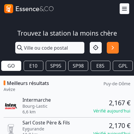
Trouvez la station la moins chère
GO
E10
SP95
SP98
E85
GPL
Meilleurs résultats
Puy-de-Dôme
Avèze
Intermarche
2,167 €
Bourg-Lastic
Vérifié aujourd'hui
6,6 km
Sarl Coste Père & Fils
2,170 €
Eygurande
Vérifié aujourd'hui