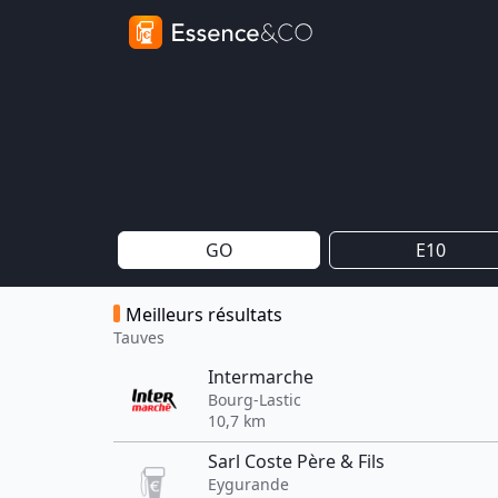
GO
E10
Meilleurs résultats
Tauves
Intermarche
Bourg-Lastic
10,7 km
Sarl Coste Père & Fils
Eygurande