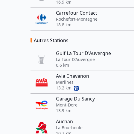
16,9 km
Carrefour Contact
Rochefort-Montagne
18,8 km
Autres Stations
Gulf La Tour D'Auvergne
La Tour D'Auvergne
6,6 km
Avia Chavanon
Merlines
13,2 km
Garage Du Sancy
Mont-Dore
13,9 km
Auchan
La Bourboule
10,7 km