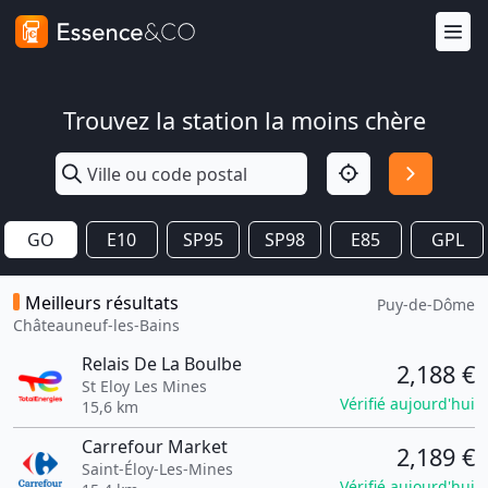
Trouvez la station la moins chère
GO
E10
SP95
SP98
E85
GPL
Meilleurs résultats
Puy-de-Dôme
Châteauneuf-les-Bains
Relais De La Boulbe
2,188 €
St Eloy Les Mines
Vérifié aujourd'hui
15,6 km
Carrefour Market
2,189 €
Saint-Éloy-Les-Mines
Vérifié aujourd'hui