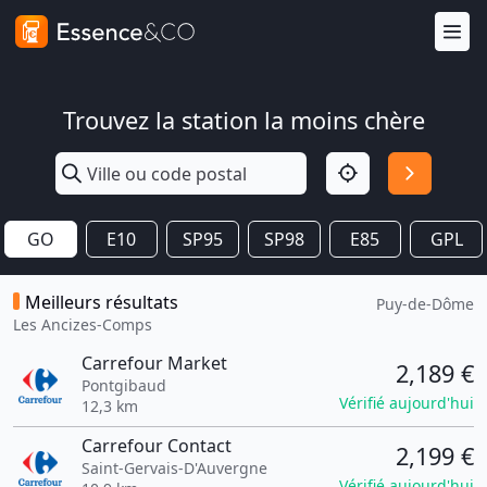
Trouvez la station la moins chère
GO
E10
SP95
SP98
E85
GPL
Meilleurs résultats
Puy-de-Dôme
Les Ancizes-Comps
Carrefour Market
2,189 €
Pontgibaud
Vérifié aujourd'hui
12,3 km
Carrefour Contact
2,199 €
Saint-Gervais-D'Auvergne
Vérifié aujourd'hui