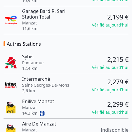
10,9 km
Garage Bard R. Sarl
2,199 €
Station Total
Manzat
Vérifié aujourd'hui
11,6 km
Autres Stations
Sybis
2,215 €
Pontaumur
Vérifié aujourd'hui
12,4 km
Intermarché
2,279 €
Saint-Georges-De-Mons
Vérifié aujourd'hui
2,6 km
Enilive Manzat
2,299 €
Manzat
Vérifié aujourd'hui
14,3 km
Aire De Manzat
Indisponible
Manzat