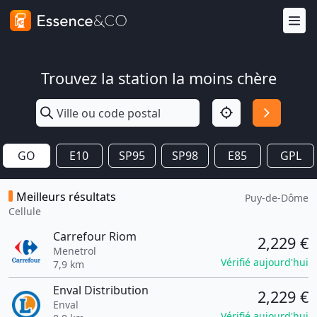
Trouvez la station la moins chère
GO
E10
SP95
SP98
E85
GPL
Meilleurs résultats
Puy-de-Dôme
Cellule
Carrefour Riom
2,229 €
Menetrol
Vérifié aujourd'hui
7,9 km
Enval Distribution
2,229 €
Enval
Vérifié aujourd'hui