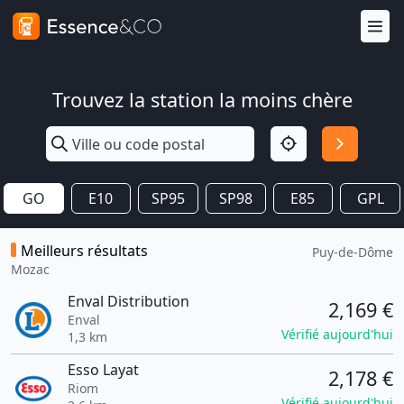
Trouvez la station la moins chère
GO
E10
SP95
SP98
E85
GPL
Meilleurs résultats
Puy-de-Dôme
Mozac
Enval Distribution
2,169 €
Enval
Vérifié aujourd'hui
1,3 km
Esso Layat
2,178 €
Riom
Vérifié aujourd'hui