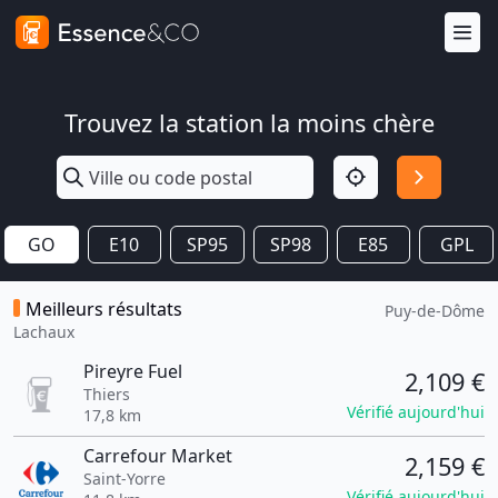
Trouvez la station la moins chère
GO
E10
SP95
SP98
E85
GPL
Meilleurs résultats
Puy-de-Dôme
Lachaux
Pireyre Fuel
2,109 €
Thiers
Vérifié aujourd'hui
17,8 km
Carrefour Market
2,159 €
Saint-Yorre
Vérifié aujourd'hui