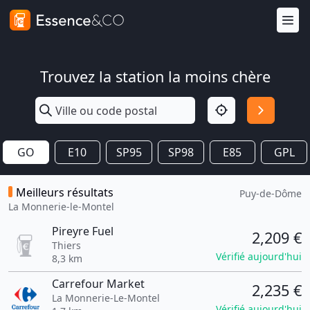
Trouvez la station la moins chère
GO
E10
SP95
SP98
E85
GPL
Meilleurs résultats
Puy-de-Dôme
La Monnerie-le-Montel
Pireyre Fuel
2,209 €
Thiers
Vérifié aujourd'hui
8,3 km
Carrefour Market
2,235 €
La Monnerie-Le-Montel
Vérifié aujourd'hui