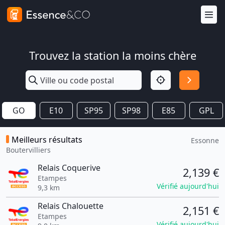
Trouvez la station la moins chère
GO
E10
SP95
SP98
E85
GPL
Meilleurs résultats
Essonne
Boutervilliers
Relais Coquerive
2,139 €
Etampes
Vérifié aujourd'hui
9,3 km
Relais Chalouette
2,151 €
Etampes
Vérifié aujourd'hui