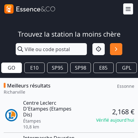
Trouvez la station la moins chère
GO
E10
SP95
SP98
E85
GPL
Meilleurs résultats
Essonne
Richarville
Centre Leclerc
D'Etampes (Etampes
2,168 €
Dis)
Vérifié aujourd'hui
Étampes
10,8 km