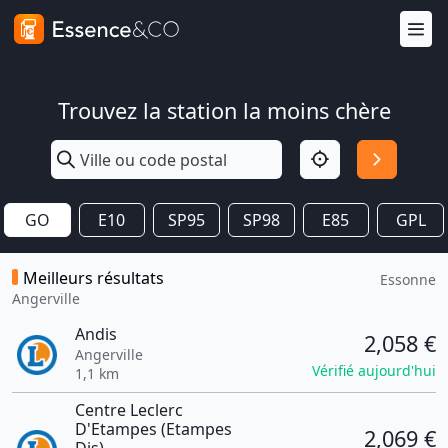
Trouvez la station la moins chère
GO
E10
SP95
SP98
E85
GPL
Meilleurs résultats
Essonne
Angerville
Andis
2,058 €
Angerville
Vérifié aujourd'hui
1,1 km
Centre Leclerc
D'Etampes (Etampes
2,069 €