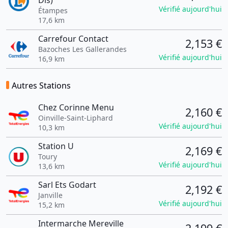
Dis)
Vérifié aujourd'hui
Étampes
17,6 km
Carrefour Contact
2,153 €
Bazoches Les Gallerandes
Vérifié aujourd'hui
16,9 km
Autres Stations
Chez Corinne Menu
2,160 €
Oinville-Saint-Liphard
Vérifié aujourd'hui
10,3 km
Station U
2,169 €
Toury
Vérifié aujourd'hui
13,6 km
Sarl Ets Godart
2,192 €
Janville
Vérifié aujourd'hui
15,2 km
Intermarche Mereville