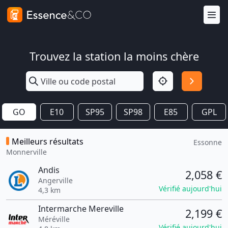
Trouvez la station la moins chère
GO
E10
SP95
SP98
E85
GPL
Meilleurs résultats
Essonne
Monnerville
Andis
2,058 €
Angerville
Vérifié aujourd'hui
4,3 km
Intermarche Mereville
2,199 €
Méréville
Vérifié aujourd'hui