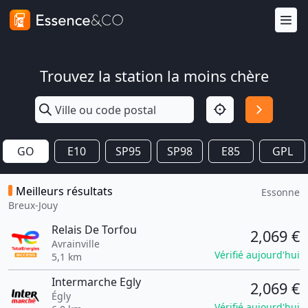
Trouvez la station la moins chère
GO
E10
SP95
SP98
E85
GPL
Meilleurs résultats
Essonne
Breux-Jouy
Relais De Torfou
2,069 €
Avrainville
Vérifié aujourd'hui
5,1 km
Intermarche Egly
2,069 €
Égly
Vérifié aujourd'hui