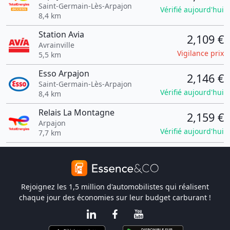
Saint-Germain-Lès-Arpajon
Vérifié aujourd'hui
8,4 km
Station Avia
2,109 €
Avrainville
Vigilance prix
5,5 km
Esso Arpajon
2,146 €
Saint-Germain-Lès-Arpajon
Vérifié aujourd'hui
8,4 km
Relais La Montagne
2,159 €
Arpajon
Vérifié aujourd'hui
7,7 km
Rejoignez les 1,5 million d'automobilistes qui réalisent
chaque jour des économies sur leur budget carburant !