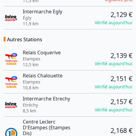
11,3 km
Intermarche Egly
2,129 €
Égly
Vérifié aujourd'hui
11,9 km
Autres Stations
Relais Coquerive
2,139 €
Etampes
Vérifié aujourd'hui
12,5 km
Relais Chalouette
2,151 €
Etampes
Vérifié aujourd'hui
10,8 km
Intermarche Etrechy
2,157 €
Etréchy
Vérifié aujourd'hui
8,5 km
Centre Leclerc
D'Etampes (Etampes
2,168 €
Dis)