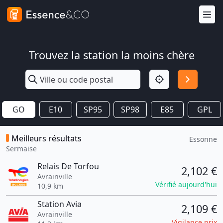
Trouvez la station la moins chère
GO
E10
SP95
SP98
E85
GPL
Meilleurs résultats
Essonne
Sermaise
Relais De Torfou
2,102 €
Avrainville
Vérifié aujourd'hui
10,9 km
Station Avia
2,109 €
Avrainville
Vigilance prix