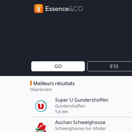
GO
E10
Meilleurs résultats
Oberbronn
Super U Gundershoffen
Gundershoffen
5,6 km
Auchan Schweighouse
Schweighouse-Sur-Moder