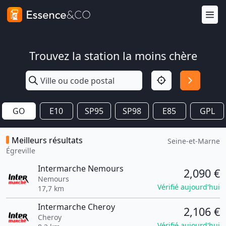
Trouvez la station la moins chère
GO
E10
SP95
SP98
E85
GPL
Meilleurs résultats
Seine-et-Marne
Égreville
Intermarche Nemours
2,090 €
Nemours
Vérifié aujourd'hui
17,7 km
Intermarche Cheroy
2,106 €
Cheroy
Vérifié aujourd'hui