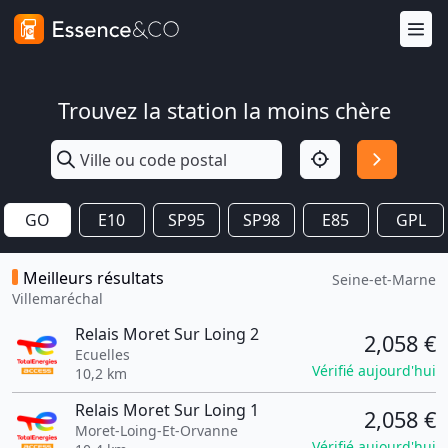
Trouvez la station la moins chère
GO
E10
SP95
SP98
E85
GPL
Meilleurs résultats
Seine-et-Marne
Villemaréchal
Relais Moret Sur Loing 2
2,058 €
Ecuelles
Vérifié aujourd'hui
10,2 km
Relais Moret Sur Loing 1
2,058 €
Moret-Loing-Et-Orvanne
Vérifié aujourd'hui