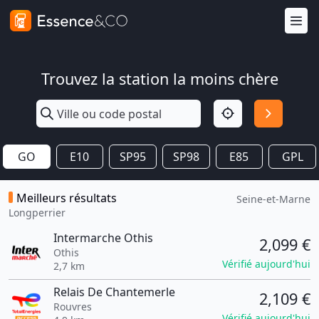
Trouvez la station la moins chère
GO
E10
SP95
SP98
E85
GPL
Meilleurs résultats
Seine-et-Marne
Longperrier
Intermarche Othis
2,099 €
Othis
Vérifié aujourd'hui
2,7 km
Relais De Chantemerle
2,109 €
Rouvres
Vérifié aujourd'hui