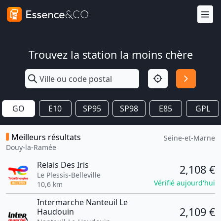
Trouvez la station la moins chère
GO
E10
SP95
SP98
E85
GPL
Meilleurs résultats
Seine-et-Marne
Douy-la-Ramée
Relais Des Iris
2,108 €
Le Plessis-Belleville
Vérifié aujourd'hui
10,6 km
Intermarche Nanteuil Le
2,109 €
Haudouin