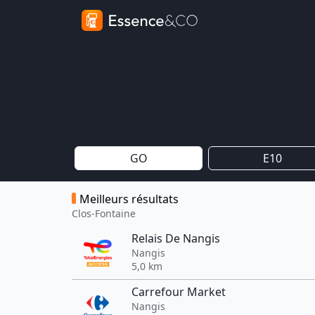
GO
E10
Meilleurs résultats
Clos-Fontaine
Relais De Nangis
Nangis
5,0 km
Carrefour Market
Nangis