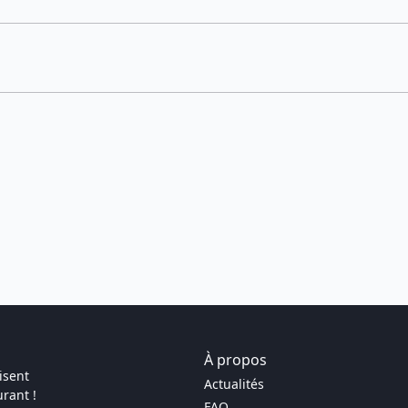
À propos
isent
Actualités
rant !
FAQ