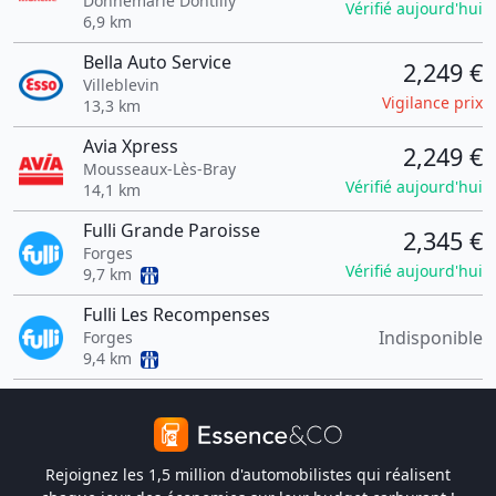
Donnemarie Dontilly
Vérifié aujourd'hui
6,9 km
Bella Auto Service
2,249 €
Villeblevin
Vigilance prix
13,3 km
Avia Xpress
2,249 €
Mousseaux-Lès-Bray
Vérifié aujourd'hui
14,1 km
Fulli Grande Paroisse
2,345 €
Forges
Vérifié aujourd'hui
9,7 km
Fulli Les Recompenses
Indisponible
Forges
9,4 km
Rejoignez les 1,5 million d'automobilistes qui réalisent