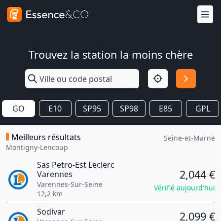
Trouvez la station la moins chère
GO
E10
SP95
SP98
E85
GPL
Meilleurs résultats
Seine-et-Marne
Montigny-Lencoup
Sas Petro-Est Leclerc
2,044 €
Varennes
Varennes-Sur-Seine
Vérifié aujourd'hui
12,2 km
Sodivar
2,099 €