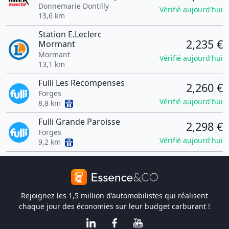
Donnemarie Dontilly
Vérifié aujourd'hui
13,6 km
Station E.Leclerc
2,235 €
Mormant
Mormant
Vérifié aujourd'hui
13,1 km
Fulli Les Recompenses
2,260 €
Forges
Vérifié aujourd'hui
8,8 km
Fulli Grande Paroisse
2,298 €
Forges
Vérifié aujourd'hui
9,2 km
Rejoignez les 1,5 million d'automobilistes qui réalisent
chaque jour des économies sur leur budget carburant !