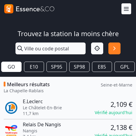
Trouvez la station la moins chère
GO
E10
SP95
SP98
E85
GPL
Meilleurs résultats
Seine-et-Marne
La Chapelle-Rablais
E.Leclerc
2,109 €
Le Châtelet-En-Brie
Vérifié aujourd'hui
11,7 km
Relais De Nangis
2,138 €
Nangis
Vérifié aujourd'hui