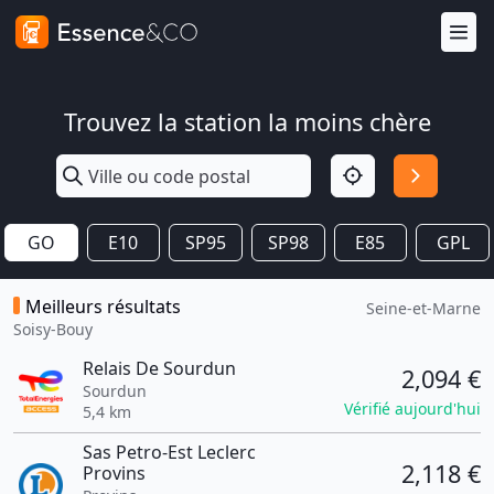
Trouvez la station la moins chère
GO
E10
SP95
SP98
E85
GPL
Meilleurs résultats
Seine-et-Marne
Soisy-Bouy
Relais De Sourdun
2,094 €
Sourdun
Vérifié aujourd'hui
5,4 km
Sas Petro-Est Leclerc
2,118 €
Provins