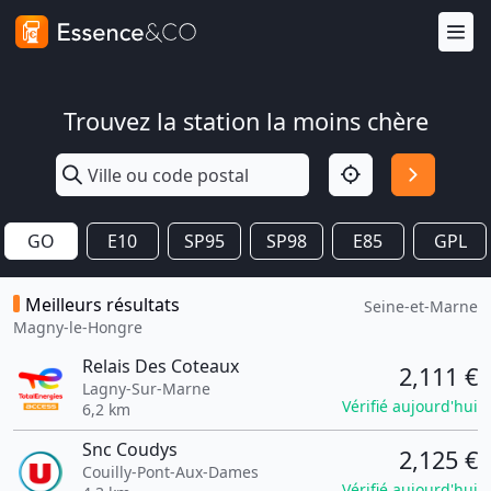
Trouvez la station la moins chère
GO
E10
SP95
SP98
E85
GPL
Meilleurs résultats
Seine-et-Marne
Magny-le-Hongre
Relais Des Coteaux
2,111 €
Lagny-Sur-Marne
Vérifié aujourd'hui
6,2 km
Snc Coudys
2,125 €
Couilly-Pont-Aux-Dames
Vérifié aujourd'hui