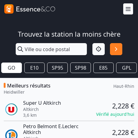
Trouvez la station la moins chère
GO
E10
SP95
SP98
E85
GPL
Meilleurs résultats
Haut-Rhin
Heidwiller
Super U Altkirch
2,228 €
Altkirch
Vérifié aujourd'hui
3,6 km
Petro Belmont E.Leclerc
2,228 €
Altkirch