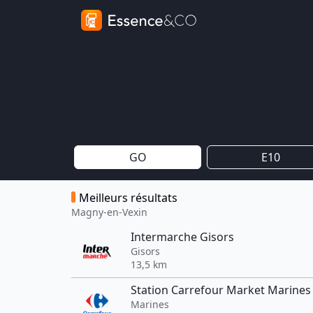
GO
E10
Meilleurs résultats
Magny-en-Vexin
Intermarche Gisors
Gisors
13,5 km
Station Carrefour Market Marines
Marines