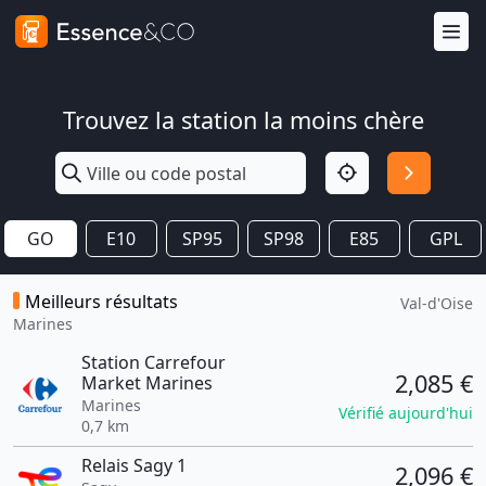
Trouvez la station la moins chère
GO
E10
SP95
SP98
E85
GPL
Meilleurs résultats
Val-d'Oise
Marines
Station Carrefour
2,085 €
Market Marines
Marines
Vérifié aujourd'hui
0,7 km
Relais Sagy 1
2,096 €