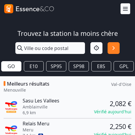
Trouvez la station la moins chère
GO
E10
SP95
SP98
E85
GPL
Meilleurs résultats
Val-d'Oise
Menouville
Sasu Les Vallees
2,082 €
Amblainville
Vérifié aujourd'hui
6,9 km
Relais Meru
2,250 €
Meru
Vérifié aujourd'hui